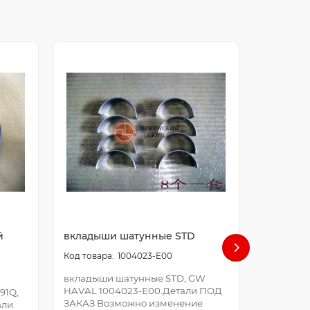
й
вкладыши шатунные STD
болт ша
1004023-E00
вкладыши шатунные STD, GW
болт шат
HAVAL 1004023-E00.Детали ПОД
E00.Дета
91Q,
ЗАКАЗ Возможно изменение
Возможно
али