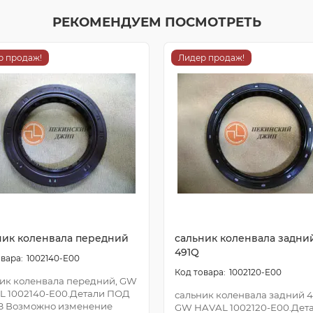
РЕКОМЕНДУЕМ ПОСМОТРЕТЬ
р продаж!
Лидер продаж!
ник коленвала передний
сальник коленвала задни
491Q
1002140-E00
1002120-E00
ик коленвала передний, GW
L 1002140-E00.Детали ПОД
сальник коленвала задний 4
З Возможно изменение
GW HAVAL 1002120-E00.Дет