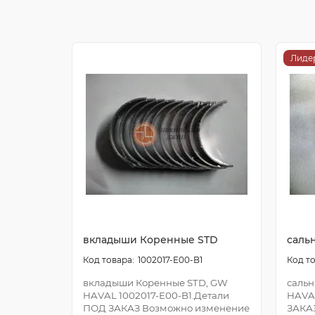
Лиде
вкладыши Коренные STD
саль
1002017-E00-B1
вкладыши Коренные STD, GW
сальн
HAVAL 1002017-E00-B1.Детали
HAVA
ПОД ЗАКАЗ Возможно изменение
ЗАКА