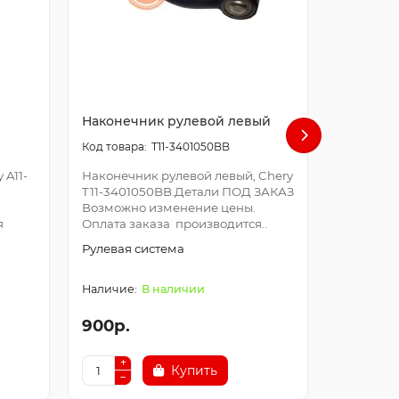
Наконечник рулевой левый
Наконеч
T11-3401050BB
 A11-
Наконечник рулевой левый, Chery
Наконечн
T11-3401050BB.Детали ПОД ЗАКАЗ
Chery T1
Возможно изменение цены.
ЗАКАЗ В
я
Оплата заказа производится..
цены. Оп
производи
Рулевая система
Рулевая 
В наличии
900р.
900р.
Купить