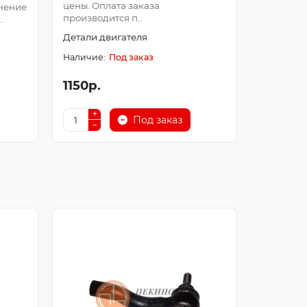
цены. Оплата заказа
Оплата з
нение
производится п..
после про
.
Детали двигателя
Детали д
Под заказ
1150р.
250р.
Под заказ