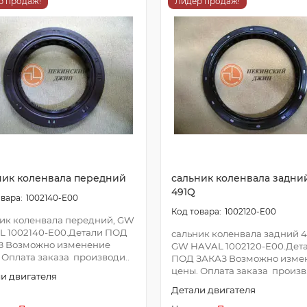
р продаж!
Лидер продаж!
ник коленвала передний
сальник коленвала задни
491Q
1002140-E00
1002120-E00
ик коленвала передний, GW
L 1002140-E00.Детали ПОД
сальник коленвала задний 4
З Возможно изменение
GW HAVAL 1002120-E00.Дет
 Оплата заказа производи..
ПОД ЗАКАЗ Возможно изме
цены. Оплата заказа произв.
и двигателя
Детали двигателя