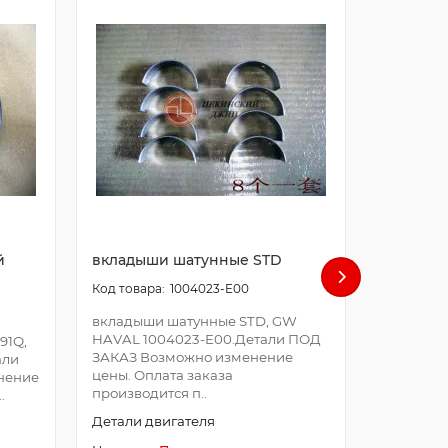
й
вкладыши шатунные STD
болт ша
1004023-E00
вкладыши шатунные STD, GW
болт шат
HAVAL 1004023-E00.Детали ПОД
E00.Дета
91Q,
ЗАКАЗ Возможно изменение
Возможно
али
цены. Оплата заказа
Оплата з
нение
производится п..
после про
.
Детали двигателя
Детали д