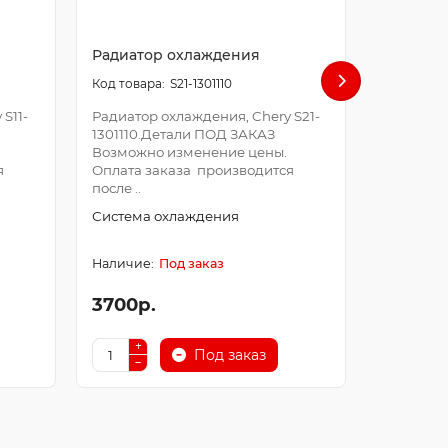
Радиатор охлаждения
Кольцо (
безопас
S21-1301110
S11-
Радиатор охлаждения, Chery S21-
1301110.Детали ПОД ЗАКАЗ
Кольцо (
Возможно изменение цены.
безопасно
я
Оплата заказа производится
3402080
после ..
Возможно
Оплата за
Система охлаждения
Система 
Под заказ
3700р.
2100р.
Под заказ