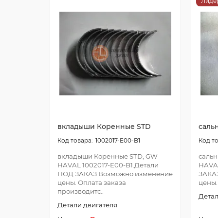
Лиде
вкладыши Коренные STD
саль
1002017-E00-B1
вкладыши Коренные STD, GW
сальн
HAVAL 1002017-E00-B1.Детали
HAVA
ПОД ЗАКАЗ Возможно изменение
ЗАКА
цены. Оплата заказа
цены.
производитс..
Детал
Детали двигателя