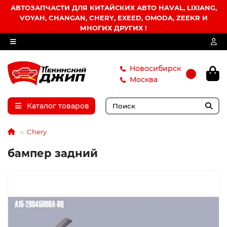
АВТОЗАПЧАСТИ ДЛЯ КИТАЙСКИХ АВТО HAVAL, LIXIANG,
VOYAH, CHANGAN, CHERY, EXEED, OMODA, ZEEKR И
МНОГИХ ДРУГИХ !
Новосибирск
Москва
Каталог товаров
Chery
бампер задний