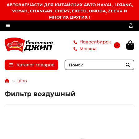
АВТОЗАПЧАСТИ ДЛЯ КИТАЙСКИХ АВТО HAVAL, LIXIANG,
VOYAH, CHANGAN, CHERY, EXEED, OMODA, ZEEKR И
МНОГИХ ДРУГИХ !
Новосибирск
Москва
Каталог товаров
Lifan
Фильтр воздушный