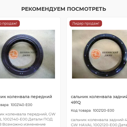
РЕКОМЕНДУЕМ ПОСМОТРЕТЬ
р продаж!
Лидер продаж!
ник коленвала передний
сальник коленвала задни
491Q
1002140-E00
1002120-E00
ик коленвала передний, GW
L 1002140-E00.Детали ПОД
сальник коленвала задний 4
З Возможно изменение
GW HAVAL 1002120-E00.Дет