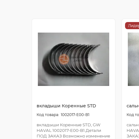
Лиде
вкладыши Коренные STD
саль
1002017-E00-B1
вкладыши Коренные STD, GW
сальн
HAVAL 1002017-E00-B1.Детали
HAVA
ПОД ЗАКАЗ Возможно изменение
ЗАКА