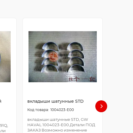
й
вкладыши шатунные STD
болт ша
1004023-E00
вкладыши шатунные STD, GW
болт шат
HAVAL 1004023-E00.Детали ПОД
E00.Дета
91Q,
ЗАКАЗ Возможно изменение
Возможно
али