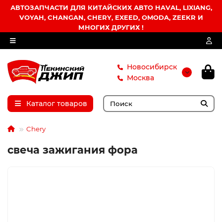
АВТОЗАПЧАСТИ ДЛЯ КИТАЙСКИХ АВТО HAVAL, LIXIANG,
VOYAH, CHANGAN, CHERY, EXEED, OMODA, ZEEKR И
МНОГИХ ДРУГИХ !
Новосибирск
Москва
Каталог товаров
Chery
свеча зажигания фора