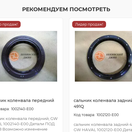
РЕКОМЕНДУЕМ ПОСМОТРЕТЬ
р продаж!
Лидер продаж!
ник коленвала передний
сальник коленвала задни
491Q
1002140-E00
1002120-E00
ик коленвала передний, GW
L 1002140-E00.Детали ПОД
сальник коленвала задний 4
З Возможно изменение
GW HAVAL 1002120-E00.Дет