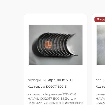
Лиде
вкладыши Коренные STD
саль
1002017-E00-B1
вкладыши Коренные STD, GW
сальн
HAVAL 1002017-E00-B1.Детали
HAVA
ПОД ЗАКАЗ Возможно изменение
ЗАКА