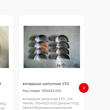
й
вкладыши шатунные STD
болт ша
1004023-E00
вкладыши шатунные STD, GW
болт шат
HAVAL 1004023-E00.Детали ПОД
E00.Дета
91Q,
ЗАКАЗ Возможно изменение
Возможно
али