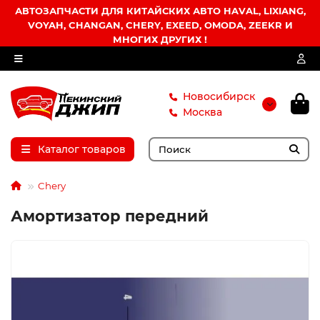
АВТОЗАПЧАСТИ ДЛЯ КИТАЙСКИХ АВТО HAVAL, LIXIANG,
VOYAH, CHANGAN, CHERY, EXEED, OMODA, ZEEKR И
МНОГИХ ДРУГИХ !
Новосибирск
Москва
Каталог товаров
Chery
Амортизатор передний