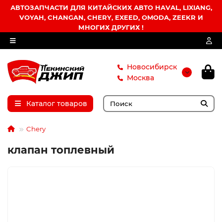
АВТОЗАПЧАСТИ ДЛЯ КИТАЙСКИХ АВТО HAVAL, LIXIANG,
VOYAH, CHANGAN, CHERY, EXEED, OMODA, ZEEKR И
МНОГИХ ДРУГИХ !
Новосибирск
Москва
Каталог товаров
Chery
клапан топлевный