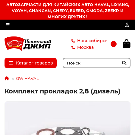
АВТОЗАПЧАСТИ ДЛЯ КИТАЙСКИХ АВТО HAVAL, LIXIANG,
VOYAH, CHANGAN, CHERY, EXEED, OMODA, ZEEKR И
МНОГИХ ДРУГИХ !
Новосибирск
Москва
Каталог товаров
GW HAVAL
Комплект прокладок 2,8 (дизель)