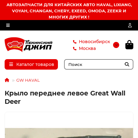
АВТОЗАПЧАСТИ ДЛЯ КИТАЙСКИХ АВТО HAVAL, LIXIANG,
VOYAH, CHANGAN, CHERY, EXEED, OMODA, ZEEKR И
МНОГИХ ДРУГИХ !
Новосибирск
Москва
Каталог товаров
GW HAVAL
Крыло переднее левое Great Wall
Deer