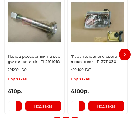
Палец рессорный на все
Фара головного света
gw пикап и xk - 11-2911018
левая deer - 11-3711030
2912101-D01
4101100-D01
Под заказ
Под заказ
410р.
4100р.
Под заказ
Под заказ