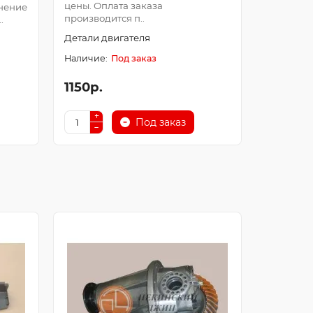
цены. Оплата заказа
Оплата з
нение
производится п..
после про
.
Детали двигателя
Детали д
Под заказ
1150р.
250р.
Под заказ