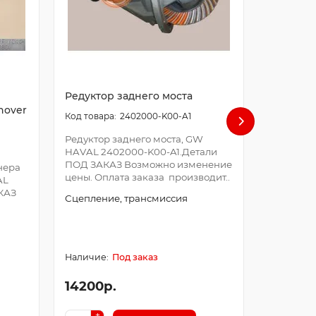
Редуктор заднего моста
Редуктор
hover
2402000-K00-A1
Редуктор заднего моста, GW
Редуктор
HAVAL 2402000-K00-A1.Детали
HAVAL 2
ПОД ЗАКАЗ Возможно изменение
ЗАКАЗ В
нера
цены. Оплата заказа производит..
цены. Оп
AL
производи
КАЗ
Сцепление, трансмиссия
Сцеплени
Под заказ
14200р.
18100р