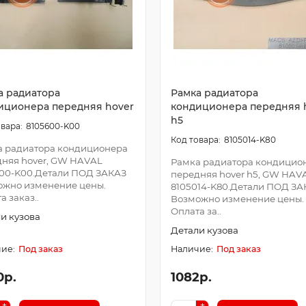
а радиатора
Рамка радиатора
иционера передняя hover
кондиционера передняя 
h5
8105600-K00
8105014-K80
а радиатора кондиционера
няя hover, GW HAVAL
Рамка радиатора кондицио
600-K00.Детали ПОД ЗАКАЗ
передняя hover h5, GW HAV
ожно изменение цены.
8105014-K80.Детали ПОД ЗА
а заказ..
Возможно изменение цены.
Оплата за..
и кузова
Детали кузова
Под заказ
Под заказ
0р.
1082р.