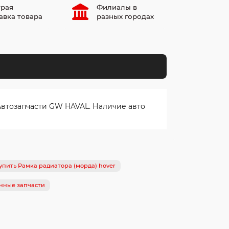
рая
Филиалы в
авка товара
разных городах
Автозапчасти GW HAVAL. Наличие авто
упить Рамка радиатора (морда) hover
нные запчасти