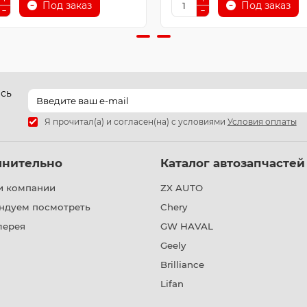
Под заказ
Под заказ
есь
Я прочитал(а) и согласен(на) с условиями
Условия оплаты
лнительно
Каталог автозапчастей
и компании
ZX AUTO
ндуем посмотреть
Chery
лерея
GW HAVAL
Geely
Brilliance
Lifan