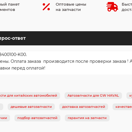
ый пакет
Оптовые цены
Быст
ментов
на запчасти
дост
прос-ответ
8400100-K00.
ы. Оплата заказа производится после проверки заказа ! 
авки перед оплатой!
сти для китайских автомобилей
Автозапчасти для GW HAVAL
к
и
дешевые автозапчасти
доставка автозапчастей
качестве
ичии
подбор автозапчастей
гарантия на запчасти