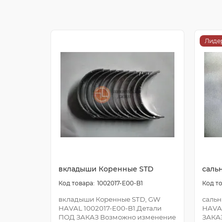
Лиде
вкладыши Коренные STD
саль
1002017-E00-B1
вкладыши Коренные STD, GW
сальн
HAVAL 1002017-E00-B1.Детали
HAVA
ПОД ЗАКАЗ Возможно изменение
ЗАКА