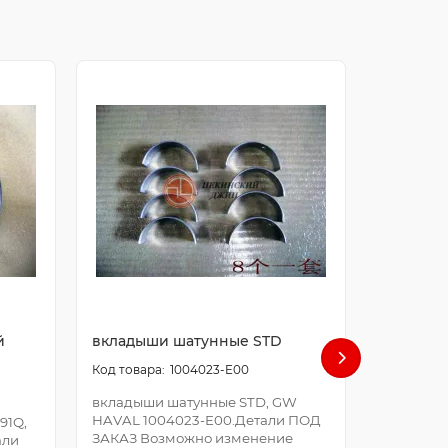
й
вкладыши шатунные STD
болт ша
1004023-E00
вкладыши шатунные STD, GW
болт шат
HAVAL 1004023-E00.Детали ПОД
E00.Дета
91Q,
ЗАКАЗ Возможно изменение
Возможно
али