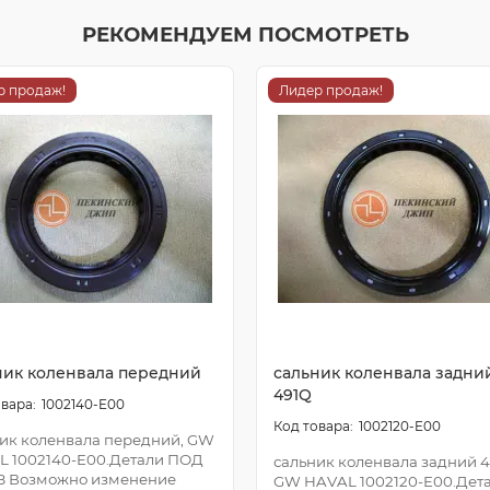
РЕКОМЕНДУЕМ ПОСМОТРЕТЬ
р продаж!
Лидер продаж!
ник коленвала передний
сальник коленвала задни
491Q
1002140-E00
1002120-E00
ик коленвала передний, GW
L 1002140-E00.Детали ПОД
сальник коленвала задний 4
З Возможно изменение
GW HAVAL 1002120-E00.Дет