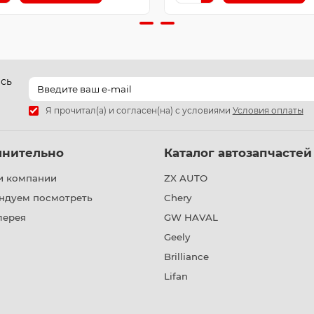
есь
Я прочитал(а) и согласен(на) с условиями
Условия оплаты
лнительно
Каталог автозапчастей
и компании
ZX AUTO
ндуем посмотреть
Chery
лерея
GW HAVAL
Geely
Brilliance
Lifan