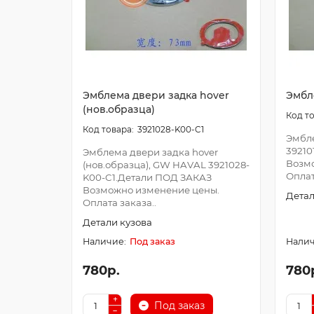
Эмблема двери задка hover
Эмбл
(нов.образца)
3921028-K00-C1
Эмбл
39210
Эмблема двери задка hover
Возм
(нов.образца), GW HAVAL 3921028-
Оплат
K00-C1.Детали ПОД ЗАКАЗ
Возможно изменение цены.
Детал
Оплата заказа..
Детали кузова
Под заказ
780р.
780
Под заказ