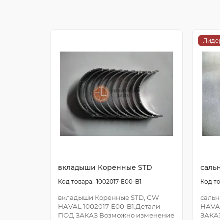
Лиде
вкладыши Коренные STD
саль
1002017-E00-B1
вкладыши Коренные STD, GW
сальн
HAVAL 1002017-E00-B1.Детали
HAVA
ПОД ЗАКАЗ Возможно изменение
ЗАКА