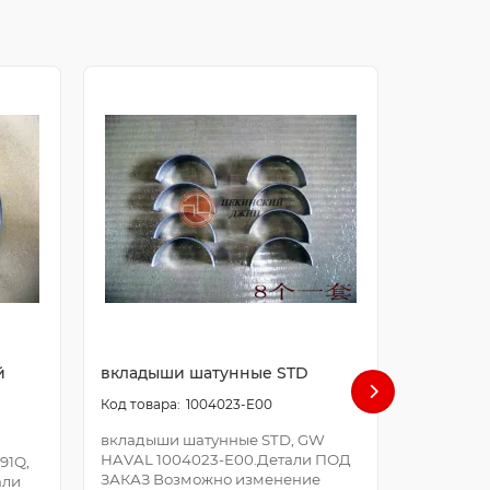
й
вкладыши шатунные STD
болт ша
1004023-E00
вкладыши шатунные STD, GW
болт шат
HAVAL 1004023-E00.Детали ПОД
E00.Дета
91Q,
ЗАКАЗ Возможно изменение
Возможно
али