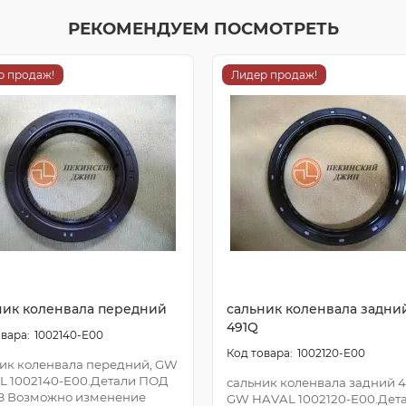
РЕКОМЕНДУЕМ ПОСМОТРЕТЬ
р продаж!
Лидер продаж!
ник коленвала передний
сальник коленвала задни
491Q
1002140-E00
1002120-E00
ик коленвала передний, GW
L 1002140-E00.Детали ПОД
сальник коленвала задний 4
З Возможно изменение
GW HAVAL 1002120-E00.Дет