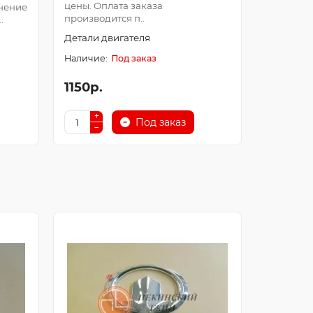
цены. Оплата заказа
Оплата з
нение
производится п..
после про
.
Детали двигателя
Детали д
Под заказ
1150р.
250р.
Под заказ