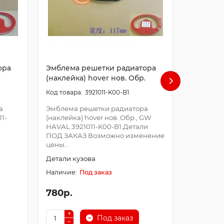
ора
Эмблема решетки радиатора
Эмблема
(наклейка) hover нов. Обр.
(наклейка
3921011-K00-B1
а
Эмблема решетки радиатора
Эмблема 
1-
(наклейка) hover нов. Обр., GW
(наклейка
HAVAL 3921011-K00-B1.Детали
HAVAL 39
ПОД ЗАКАЗ Возможно изменение
ЗАКАЗ В
цены...
цены..
Детали кузова
Детали к
Под заказ
780р.
780р.
Под заказ