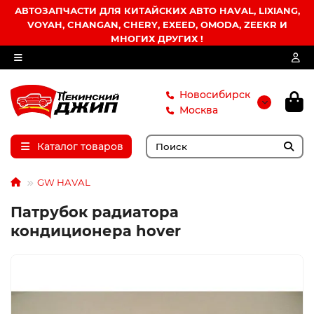
АВТОЗАПЧАСТИ ДЛЯ КИТАЙСКИХ АВТО HAVAL, LIXIANG,
VOYAH, CHANGAN, CHERY, EXEED, OMODA, ZEEKR И
МНОГИХ ДРУГИХ !
Новосибирск
Москва
Каталог товаров
GW HAVAL
Патрубок радиатора
кондиционера hover