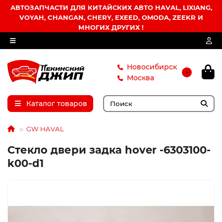
АВТОЗАПЧАСТИ ДЛЯ КИТАЙСКИХ АВТО HAVAL, LIXIANG,
VOYAH, CHANGAN, CHERY, EXEED, OMODA, ZEEKR И
МНОГИХ ДРУГИХ !
Новосибирск
Москва
Каталог товаров
GW HAVAL
Стекло двери задка hover -6303100-
k00-d1