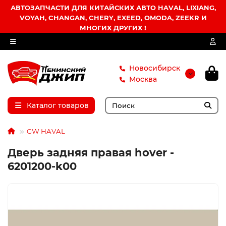
АВТОЗАПЧАСТИ ДЛЯ КИТАЙСКИХ АВТО HAVAL, LIXIANG,
VOYAH, CHANGAN, CHERY, EXEED, OMODA, ZEEKR И
МНОГИХ ДРУГИХ !
Новосибирск
Москва
Каталог товаров
GW HAVAL
Дверь задняя правая hover -
6201200-k00