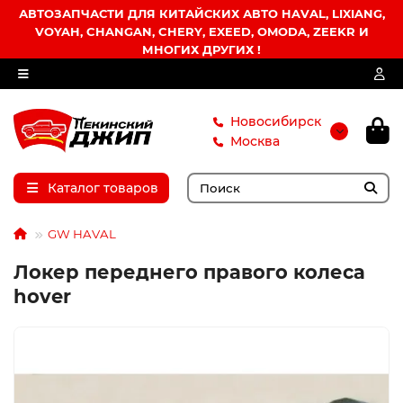
АВТОЗАПЧАСТИ ДЛЯ КИТАЙСКИХ АВТО HAVAL, LIXIANG,
VOYAH, CHANGAN, CHERY, EXEED, OMODA, ZEEKR И
МНОГИХ ДРУГИХ !
Новосибирск
Москва
Каталог товаров
GW HAVAL
Локер переднего правого колеса
hover