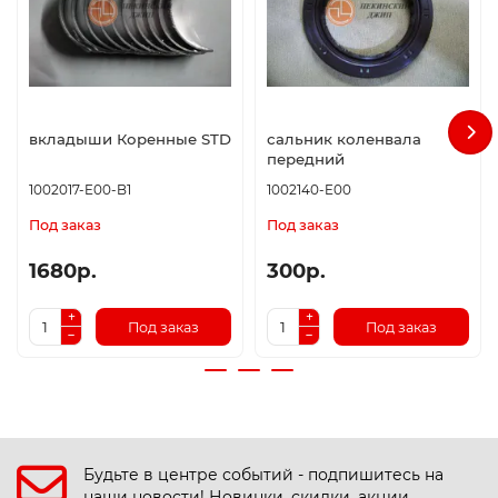
вкладыши Коренные STD
сальник коленвала
передний
1002017-E00-B1
1002140-E00
Под заказ
Под заказ
1680р.
300р.
Под заказ
Под заказ
Будьте в центре событий - подпишитесь на
наши новости! Новинки, скидки, акции.