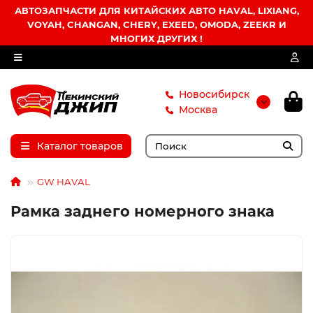
АВТОЗАПЧАСТИ ДЛЯ КИТАЙСКИХ АВТО HAVAL, LIXIANG,
VOYAH, CHANGAN, CHERY, EXEED, OMODA, ZEEKR И
МНОГИХ ДРУГИХ !
Новосибирск
Москва
Каталог товаров
GW HAVAL
Рамка заднего номерного знака