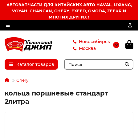
АВТОЗАПЧАСТИ ДЛЯ КИТАЙСКИХ АВТО HAVAL, LIXIANG,
VOYAH, CHANGAN, CHERY, EXEED, OMODA, ZEEKR И
МНОГИХ ДРУГИХ !
Новосибирск
Москва
Каталог товаров
Chery
кольца поршневые стандарт
2литра