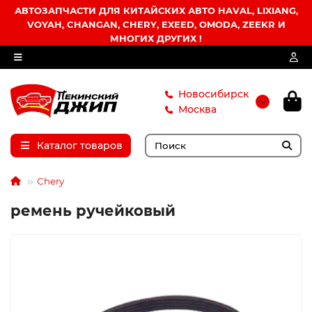
АВТОЗАПЧАСТИ ДЛЯ КИТАЙСКИХ АВТО HAVAL, LIXIANG,
VOYAH, CHANGAN, CHERY, EXEED, OMODA, ZEEKR И
МНОГИХ ДРУГИХ !
Новосибирск
Москва
Каталог товаров
Chery
ремень ручейковый