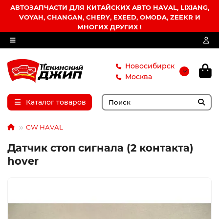
АВТОЗАПЧАСТИ ДЛЯ КИТАЙСКИХ АВТО HAVAL, LIXIANG,
VOYAH, CHANGAN, CHERY, EXEED, OMODA, ZEEKR И
МНОГИХ ДРУГИХ !
Новосибирск
Москва
Каталог товаров
GW HAVAL
Датчик стоп сигнала (2 контакта)
hover