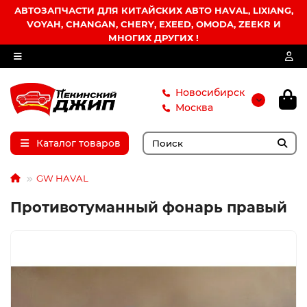
АВТОЗАПЧАСТИ ДЛЯ КИТАЙСКИХ АВТО HAVAL, LIXIANG,
VOYAH, CHANGAN, CHERY, EXEED, OMODA, ZEEKR И
МНОГИХ ДРУГИХ !
Новосибирск
Москва
Каталог товаров
GW HAVAL
Противотуманный фонарь правый