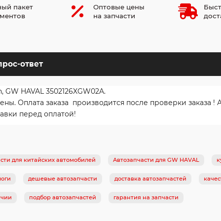
ый пакет
Оптовые цены
Быст
ментов
на запчасти
дост
прос-ответ
on, GW HAVAL 3502126XGW02A.
ы. Оплата заказа производится после проверки заказа ! 
авки перед оплатой!
сти для китайских автомобилей
Автозапчасти для GW HAVAL
к
логи
дешевые автозапчасти
доставка автозапчастей
качес
ичии
подбор автозапчастей
гарантия на запчасти