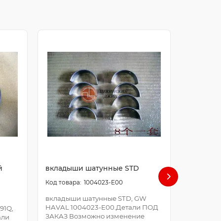
й
вкладыши шатунные STD
болт ша
1004023-E00
вкладыши шатунные STD, GW
болт шат
HAVAL 1004023-E00.Детали ПОД
E00.Дета
91Q,
ЗАКАЗ Возможно изменение
Возможно
али