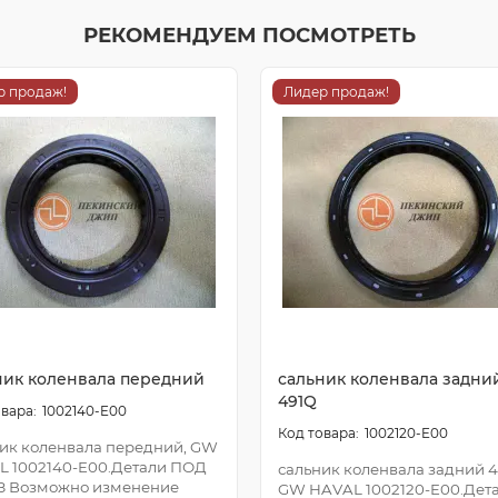
РЕКОМЕНДУЕМ ПОСМОТРЕТЬ
р продаж!
Лидер продаж!
ник коленвала передний
сальник коленвала задни
491Q
1002140-E00
1002120-E00
ик коленвала передний, GW
L 1002140-E00.Детали ПОД
сальник коленвала задний 4
З Возможно изменение
GW HAVAL 1002120-E00.Дет