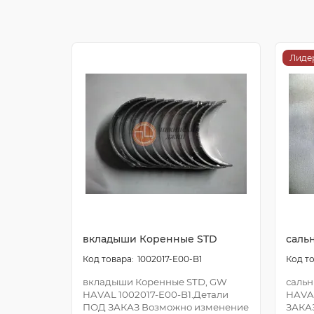
Лиде
вкладыши Коренные STD
саль
1002017-E00-B1
вкладыши Коренные STD, GW
сальн
HAVAL 1002017-E00-B1.Детали
HAVA
ПОД ЗАКАЗ Возможно изменение
ЗАКА