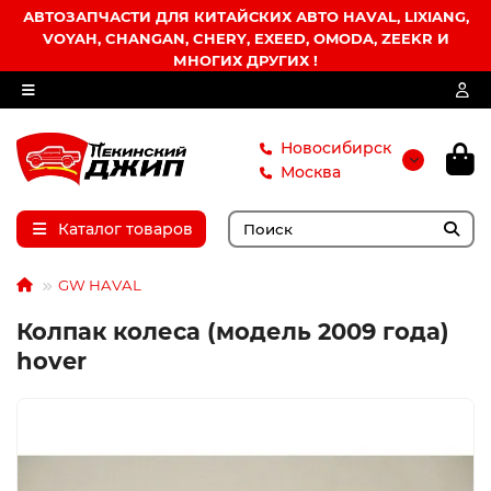
АВТОЗАПЧАСТИ ДЛЯ КИТАЙСКИХ АВТО HAVAL, LIXIANG,
VOYAH, CHANGAN, CHERY, EXEED, OMODA, ZEEKR И
МНОГИХ ДРУГИХ !
Новосибирск
Москва
Каталог товаров
GW HAVAL
Колпак колеса (модель 2009 года)
hover