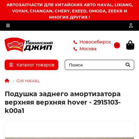
АВТОЗАПЧАСТИ ДЛЯ КИТАЙСКИХ АВТО HAVAL, LIXIANG,
VOYAH, CHANGAN, CHERY, EXEED, OMODA, ZEEKR И
МНОГИХ ДРУГИХ !
Новосибирск
Москва
Каталог товаров
GW HAVAL
Подушка заднего амортизатора
верхняя верхняя hover - 2915103-
k00a1