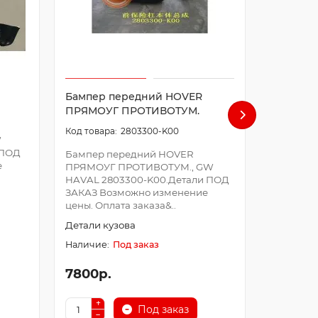
Бампер передний HOVER
Бампер 
ПРЯМОУГ ПРОТИВОТУМ.
2803300-K00
W
Бампер п
 ПОД
HAVAL 28
Бампер передний HOVER
е
ЗАКАЗ В
ПРЯМОУГ ПРОТИВОТУМ., GW
цены. Оп
HAVAL 2803300-K00.Детали ПОД
производи
ЗАКАЗ Возможно изменение
цены. Оплата заказа&..
Детали к
Детали кузова
Под заказ
7800р.
14650р
Под заказ