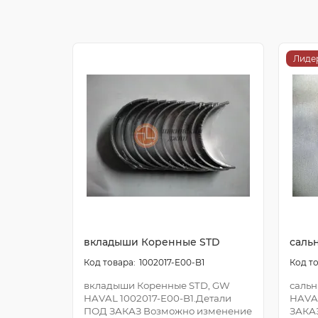
Лиде
вкладыши Коренные STD
саль
1002017-E00-B1
вкладыши Коренные STD, GW
сальн
HAVAL 1002017-E00-B1.Детали
HAVA
ПОД ЗАКАЗ Возможно изменение
ЗАКА