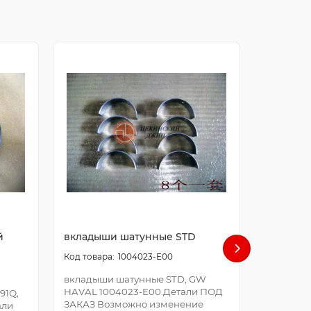
й
вкладыши шатунные STD
болт ша
1004023-E00
вкладыши шатунные STD, GW
болт шат
HAVAL 1004023-E00.Детали ПОД
E00.Дета
91Q,
ЗАКАЗ Возможно изменение
Возможно
али