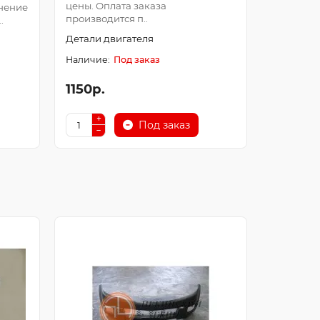
цены. Оплата заказа
Оплата з
нение
производится п..
после про
.
Детали двигателя
Детали д
Под заказ
1150р.
250р.
Под заказ