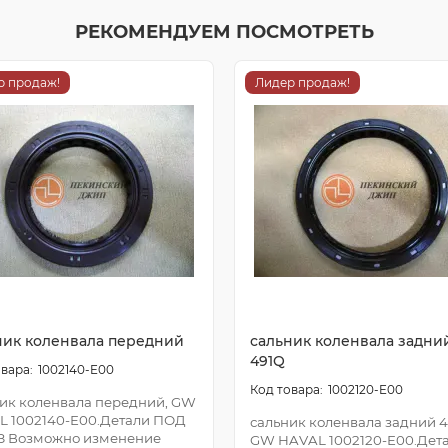
РЕКОМЕНДУЕМ ПОСМОТРЕТЬ
р продаж!
Лидер продаж!
ник коленвала передний
сальник коленвала задни
491Q
1002140-E00
1002120-E00
ик коленвала передний, GW
L 1002140-E00.Детали ПОД
сальник коленвала задний 4
З Возможно изменение
GW HAVAL 1002120-E00.Дет