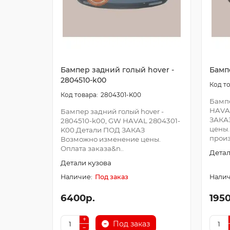
Бампер задний голый hover -
Бамп
2804510-k00
2804301-K00
Бампе
HAVA
Бампер задний голый hover -
ЗАКА
2804510-k00, GW HAVAL 2804301-
цены.
K00.Детали ПОД ЗАКАЗ
произ
Возможно изменение цены.
Оплата заказа&n..
Детал
Детали кузова
Под заказ
6400р.
195
Под заказ