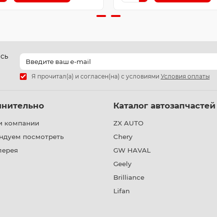
есь
Я прочитал(а) и согласен(на) с условиями
Условия оплаты
лнительно
Каталог автозапчастей
и компании
ZX AUTO
ндуем посмотреть
Chery
лерея
GW HAVAL
Geely
Brilliance
Lifan