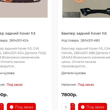
ер задний hover h3
Бампер задний hover h5
2804301-K24
2804301-K80
р задний hover h3, GW
Бампер задний hover h5, G
L 2804301-K24.Детали ПОД
HAVAL 2804301-K80.Детали
З Возможно изменение
ЗАКАЗ Возможно изменени
 Оплата заказа
цены. Оплата заказа
водится ..
производится ..
и кузова
Детали кузова
Под заказ
Под заказ
00р.
7800р.
Под заказ
Под заказ