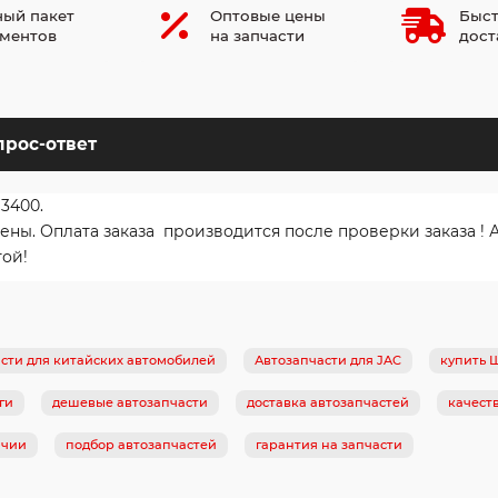
ый пакет
Оптовые цены
Быст
ментов
на запчасти
дост
прос-ответ
U3400.
ы. Оплата заказа производится после проверки заказа ! А
той!
сти для китайских автомобилей
Автозапчасти для JAC
купить 
ги
дешевые автозапчасти
доставка автозапчастей
качест
ичии
подбор автозапчастей
гарантия на запчасти