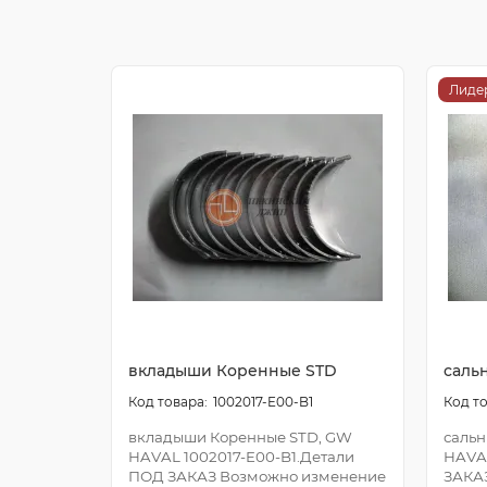
Лиде
вкладыши Коренные STD
саль
1002017-E00-B1
вкладыши Коренные STD, GW
сальн
HAVAL 1002017-E00-B1.Детали
HAVA
ПОД ЗАКАЗ Возможно изменение
ЗАКА