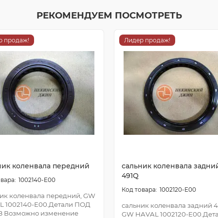
РЕКОМЕНДУЕМ ПОСМОТРЕТЬ
р продаж!
Лидер продаж!
ник коленвала передний
сальник коленвала задни
491Q
1002140-E00
1002120-E00
ик коленвала передний, GW
L 1002140-E00.Детали ПОД
сальник коленвала задний 4
З Возможно изменение
GW HAVAL 1002120-E00.Дет