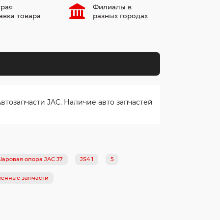
рая
Филиалы в
авка товара
разных городах
втозапчасти JAC. Наличие авто запчастей
Шаровая опора JAC J7
JS4 1
5
венные запчасти