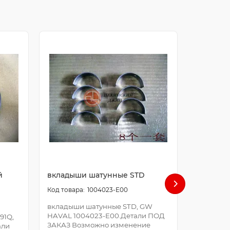
й
вкладыши шатунные STD
болт ша
1004023-E00
вкладыши шатунные STD, GW
болт шат
HAVAL 1004023-E00.Детали ПОД
E00.Дета
91Q,
ЗАКАЗ Возможно изменение
Возможно
али