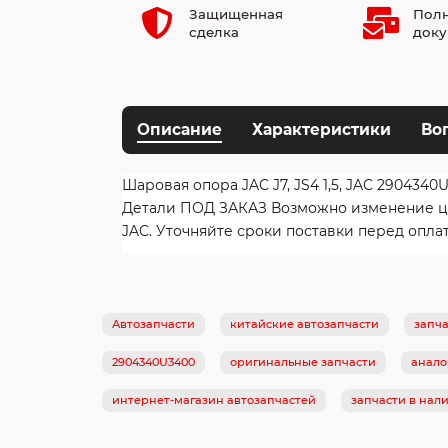
Защищенная
Полн
сделка
доку
Описание
Характеристики
Во
Шаровая опора JAC J7, JS4 1,5, JAC 2904340
Детали ПОД ЗАКАЗ Возможно изменение цен
JAC. Уточняйте сроки поставки перед опла
Автозапчасти
китайские автозапчасти
запча
2904340U3400
оригинальные запчасти
анало
интернет-магазин автозапчастей
запчасти в нал