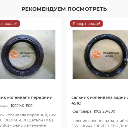
РЕКОМЕНДУЕМ ПОСМОТРЕТЬ
р продаж!
Лидер продаж!
ник коленвала передний
сальник коленвала задни
491Q
1002140-E00
1002120-E00
ик коленвала передний, GW
L 1002140-E00.Детали ПОД
сальник коленвала задний 4
З Возможно изменение
GW HAVAL 1002120-E00.Дет