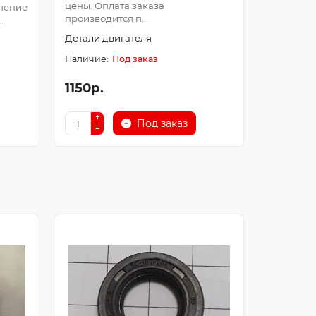
цены. Оплата заказа
Оплата з
нение
производится п..
после про
.
Детали двигателя
Детали д
Под заказ
1150р.
250р.
Под заказ