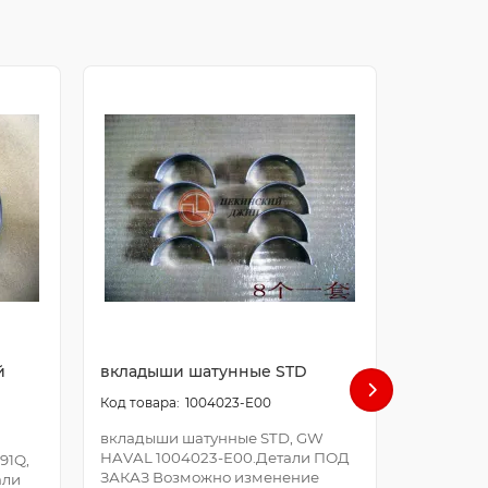
й
вкладыши шатунные STD
болт ша
1004023-E00
вкладыши шатунные STD, GW
болт шат
HAVAL 1004023-E00.Детали ПОД
E00.Дета
91Q,
ЗАКАЗ Возможно изменение
Возможно
али