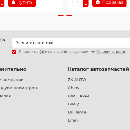
Купить
Под заказ
есь
Я прочитал(а) и согласен(на) с условиями
Условия оплаты
лнительно
Каталог автозапчастей
и компании
ZX AUTO
ндуем посмотреть
Chery
лерея
GW HAVAL
Geely
Brilliance
Lifan