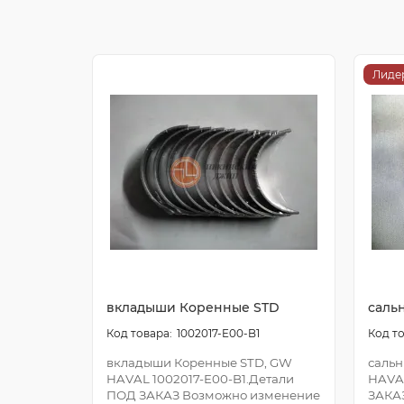
Лиде
вкладыши Коренные STD
саль
1002017-E00-B1
вкладыши Коренные STD, GW
сальн
HAVAL 1002017-E00-B1.Детали
HAVA
ПОД ЗАКАЗ Возможно изменение
ЗАКА