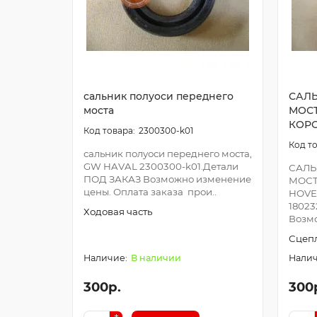
сальник полуоси переднего
САЛ
моста
МОС
КОР
2300300-k01
сальник полуоси переднего моста,
GW HAVAL 2300300-k01.Детали
САЛЬ
ПОД ЗАКАЗ Возможно изменение
МОСТ
цены. Оплата заказа прои..
HOVE
18023
Ходовая часть
Возмо
Сцепл
В наличии
300р.
300