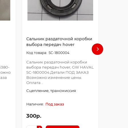
Сальник раздаточной коробки
Сальник 
выбора передач hover
вторично
1802123
SC-1800004
Сальник раздаточной коробки
3380-
выбора передач hover, GW HAVAL
Сальник 
можно
SC-1800004.Детали ПОД ЗАКАЗ
вторичног
каза
Возможно изменение цены.
1802123,
Оплата ..
1802123.
Возможно
Сцепление, трансмиссия
Сцеплени
Под заказ
300р.
300р.