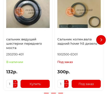
сальник ведущей
Сальник колен.вала
шестерни переднего
задний hover h5 дизель
моста
2302130-K01
1002500-ED01
В наличии
Под заказ
132р.
300р.
Купить
Под заказ