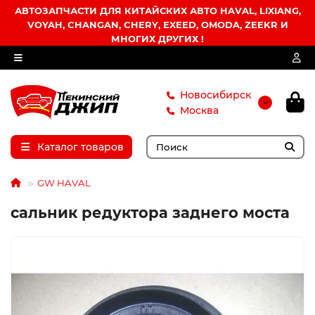
АВТОЗАПЧАСТИ ДЛЯ КИТАЙСКИХ АВТО HAVAL, LIXIANG,
VOYAH, CHANGAN, CHERY, EXEED, OMODA, ZEEKR И
МНОГИХ ДРУГИХ !
Новосибирск
Москва
Каталог товаров
GW HAVAL
сальник редуктора заднего моста