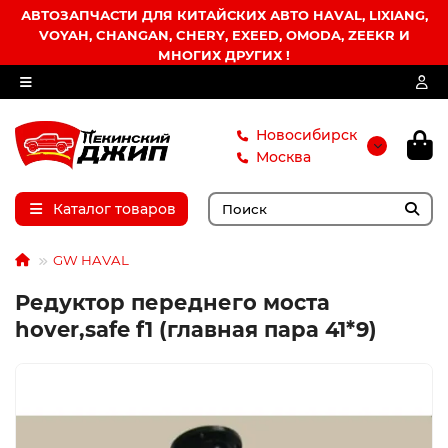
АВТОЗАПЧАСТИ ДЛЯ КИТАЙСКИХ АВТО HAVAL, LIXIANG,
VOYAH, CHANGAN, CHERY, EXEED, OMODA, ZEEKR И
МНОГИХ ДРУГИХ !
Новосибирск
Москва
Каталог товаров
GW HAVAL
Редуктор переднего моста
hover,safe f1 (главная пара 41*9)