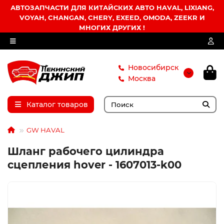
АВТОЗАПЧАСТИ ДЛЯ КИТАЙСКИХ АВТО HAVAL, LIXIANG,
VOYAH, CHANGAN, CHERY, EXEED, OMODA, ZEEKR И
МНОГИХ ДРУГИХ !
Новосибирск
Москва
Каталог товаров
GW HAVAL
Шланг рабочего цилиндра
сцепления hover - 1607013-k00