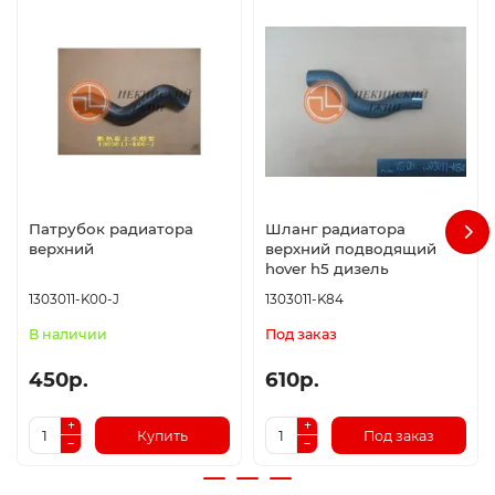
Патрубок радиатора
Шланг радиатора
верхний
верхний подводящий
hover h5 дизель
1303011-K00-J
1303011-K84
В наличии
Под заказ
450р.
610р.
Купить
Под заказ