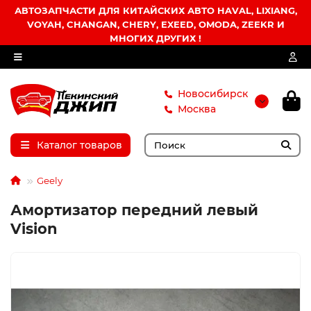
АВТОЗАПЧАСТИ ДЛЯ КИТАЙСКИХ АВТО HAVAL, LIXIANG,
VOYAH, CHANGAN, CHERY, EXEED, OMODA, ZEEKR И
МНОГИХ ДРУГИХ !
Новосибирск
Москва
Каталог товаров
Geely
Амортизатор передний левый
Vision