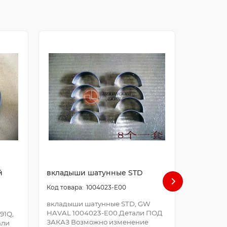
й
вкладыши шатунные STD
болт ша
1004023-E00
вкладыши шатунные STD, GW
болт шат
HAVAL 1004023-E00.Детали ПОД
E00.Дета
91Q,
ЗАКАЗ Возможно изменение
Возможно
али