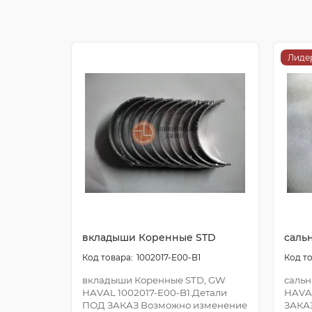
Лиде
вкладыши Коренные STD
саль
1002017-E00-B1
вкладыши Коренные STD, GW
сальн
HAVAL 1002017-E00-B1.Детали
HAVA
ПОД ЗАКАЗ Возможно изменение
ЗАКА