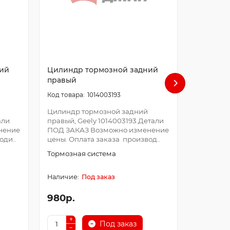
ий
Цилиндр тормозной задний
Вентиля
правый
охлажде
1014003193
Цилиндр тормозной задний
Вентилят
али
правый, Geely 1014003193.Детали
охлажден
нение
ПОД ЗАКАЗ Возможно изменение
10160021
оди..
цены. Оплата заказа производ..
Возможно
Оплата з
Тормозная система
Система 
Под заказ
980р.
4200р.
Под заказ