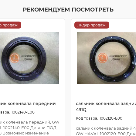
РЕКОМЕНДУЕМ ПОСМОТРЕТЬ
р продаж!
Лидер продаж!
ник коленвала передний
сальник коленвала задни
491Q
1002140-E00
1002120-E00
ик коленвала передний, GW
L 1002140-E00.Детали ПОД
сальник коленвала задний 4
З Возможно изменение
GW HAVAL 1002120-E00.Дет