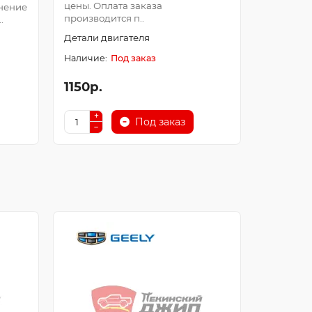
цены. Оплата заказа
Оплата з
нение
производится п..
после про
.
Детали двигателя
Детали д
Под заказ
1150р.
250р.
Под заказ