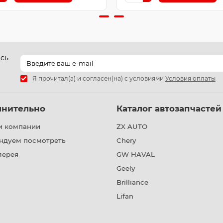
есь
Я прочитал(а) и согласен(на) с условиями
Условия оплаты
лнительно
Каталог автозапчастей
и компании
ZX AUTO
ндуем посмотреть
Chery
лерея
GW HAVAL
Geely
Brilliance
Lifan