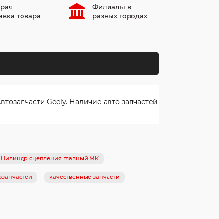
рая
Филиалы в
авка товара
разных городах
тозапчасти Geely. Наличие авто запчастей
 Цилиндр сцепления главный MK
озапчастей
качественные запчасти