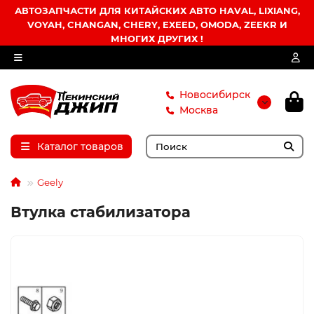
АВТОЗАПЧАСТИ ДЛЯ КИТАЙСКИХ АВТО HAVAL, LIXIANG,
VOYAH, CHANGAN, CHERY, EXEED, OMODA, ZEEKR И
МНОГИХ ДРУГИХ !
Новосибирск
Москва
Каталог товаров
Geely
Втулка стабилизатора