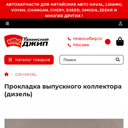
АВТОЗАПЧАСТИ ДЛЯ КИТАЙСКИХ АВТО HAVAL, LIXIANG,
VOYAH, CHANGAN, CHERY, EXEED, OMODA, ZEEKR И
МНОГИХ ДРУГИХ !
Новосибирск
Москва
Каталог товаров
GW HAVAL
Прокладка выпускного коллектора
(дизель)