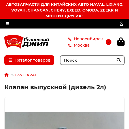
АВТОЗАПЧАСТИ ДЛЯ КИТАЙСКИХ АВТО HAVAL, LIXIANG,
VOYAH, CHANGAN, CHERY, EXEED, OMODA, ZEEKR И
МНОГИХ ДРУГИХ !
Новосибирск
Москва
Каталог товаров
GW HAVAL
Клапан выпускной (дизель 2л)