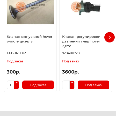
Клапан выпускной hover
Клапан регулировки
wingle дизель
давления тнвд hover
2,8тс
1003012-E02
928400728
Под заказ
Под заказ
300р.
3600р.
Под заказ
Под заказ