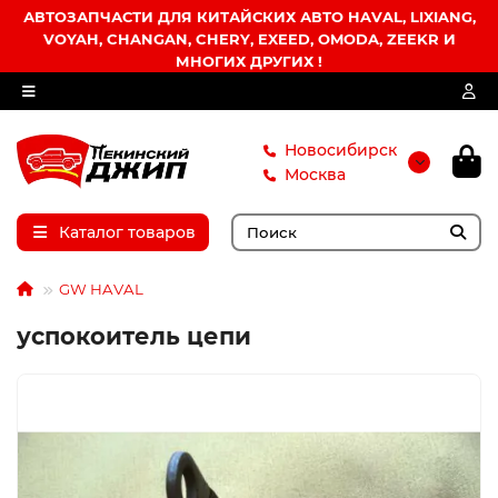
АВТОЗАПЧАСТИ ДЛЯ КИТАЙСКИХ АВТО HAVAL, LIXIANG,
VOYAH, CHANGAN, CHERY, EXEED, OMODA, ZEEKR И
МНОГИХ ДРУГИХ !
Новосибирск
Москва
Каталог товаров
GW HAVAL
успокоитель цепи