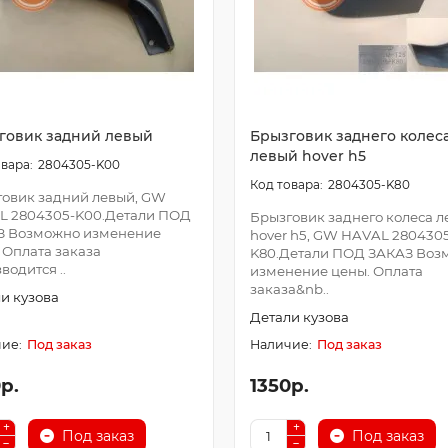
говик задний левый
Брызговик заднего колес
левый hover h5
2804305-K00
2804305-K80
овик задний левый, GW
L 2804305-K00.Детали ПОД
Брызговик заднего колеса 
З Возможно изменение
hover h5, GW HAVAL 280430
 Оплата заказа
K80.Детали ПОД ЗАКАЗ Воз
водится ..
изменение цены. Оплата
заказа&nb..
и кузова
Детали кузова
Под заказ
Под заказ
р.
1350р.
Под заказ
Под заказ