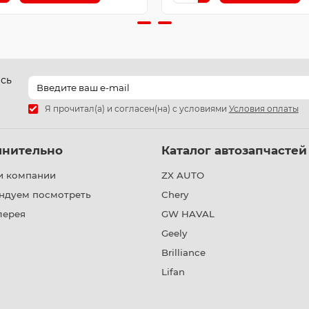
есь
Я прочитал(а) и согласен(на) с условиями
Условия оплаты
лнительно
Каталог автозапчастей
и компании
ZX AUTO
ндуем посмотреть
Chery
лерея
GW HAVAL
Geely
Brilliance
Lifan