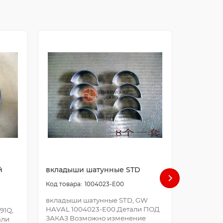
й
вкладыши шатунные STD
болт ша
1004023-E00
вкладыши шатунные STD, GW
болт шат
HAVAL 1004023-E00.Детали ПОД
E00.Дета
91Q,
ЗАКАЗ Возможно изменение
Возможно
али