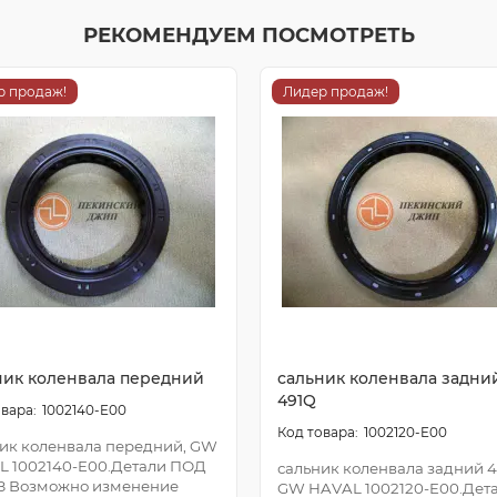
РЕКОМЕНДУЕМ ПОСМОТРЕТЬ
р продаж!
Лидер продаж!
ник коленвала передний
сальник коленвала задни
491Q
1002140-E00
1002120-E00
ик коленвала передний, GW
L 1002140-E00.Детали ПОД
сальник коленвала задний 4
З Возможно изменение
GW HAVAL 1002120-E00.Дет