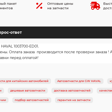
ый пакет
Оптовые цены
Быст
ментов
на запчасти
дост
прос-ответ
 HAVAL 1003700-ED01.
ы. Оплата заказа производится после проверки заказа ! 
авки перед оплатой!
сти для китайских автомобилей
Автозапчасти для GW HAVAL
к
и
дешевые автозапчасти
доставка автозапчастей
качеств
ичии
подбор автозапчастей
гарантия на запчасти