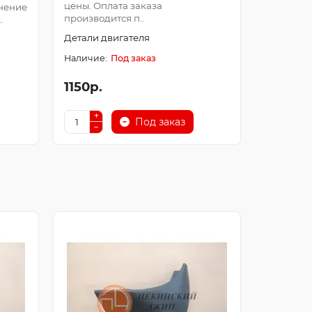
цены. Оплата заказа
Оплата з
нение
производится п..
после про
.
Детали двигателя
Детали д
Под заказ
1150р.
250р.
Под заказ