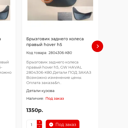
а
Брызговик заднего колеса
Брызгов
правый hover h5
левый h
2804306-K80
левый
Брызговик заднего колеса
Брызгови
5-
правый hover h5, GW HAVAL
левый ho
можно
2804306-K80.Детали ПОД ЗАКАЗ
K00-B1.Д
Возможно изменение цены.
Возможно
Оплата заказа&n..
Оплата за
Детали кузова
Детали к
Под заказ
1350р.
1350р.
Под заказ