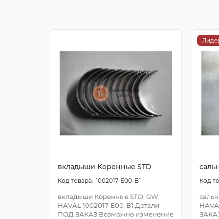
Лиде
вкладыши Коренные STD
саль
1002017-E00-B1
вкладыши Коренные STD, GW
сальн
HAVAL 1002017-E00-B1.Детали
HAVA
ПОД ЗАКАЗ Возможно изменение
ЗАКА