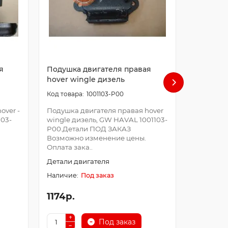
я
Подушка двигателя правая
Подушка
hover wingle дизель
hover h5
1001103-P00
over -
Подушка двигателя правая hover
Подушка 
103-
wingle дизель, GW HAVAL 1001103-
h5 дизел
P00.Детали ПОД ЗАКАЗ
K84.Дета
Возможно изменение цены.
изменени
Оплата зака..
заказа&n.
Детали двигателя
Детали д
Под заказ
1174р.
2333р.
Под заказ