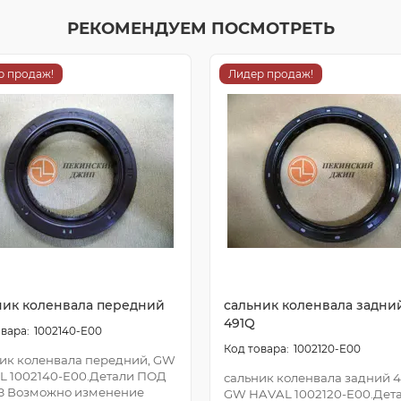
РЕКОМЕНДУЕМ ПОСМОТРЕТЬ
р продаж!
Лидер продаж!
ник коленвала передний
сальник коленвала задни
491Q
1002140-E00
1002120-E00
ик коленвала передний, GW
L 1002140-E00.Детали ПОД
сальник коленвала задний 4
З Возможно изменение
GW HAVAL 1002120-E00.Дет