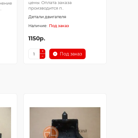
цены. Оплата заказа
Оплата з
нение
производится п..
после про
.
Детали двигателя
Детали д
Под заказ
1150р.
250р.
Под заказ