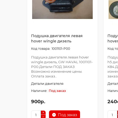
Подушка двигателя левая
Поду
hover wingle дизель
hove
1001101-P00
Подушка двигателя левая hover
Подуш
wingle дизель, GW HAVAL 1001101-
h5 ди
P00.Детали ПОД ЗАКАЗ
K84.
Возможно изменение цены.
измен
Оплата заказ..
заказ
Детали двигателя
Детал
Под заказ
900р.
240
Под заказ