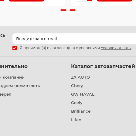
есь
Я прочитал(а) и согласен(на) с условиями
Условия оплаты
лнительно
Каталог автозапчастей
и компании
ZX AUTO
ндуем посмотреть
Chery
лерея
GW HAVAL
Geely
Brilliance
Lifan