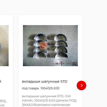
й
вкладыши шатунные STD
болт ша
1004023-E00
вкладыши шатунные STD, GW
болт шат
HAVAL 1004023-E00.Детали ПОД
E00.Дета
91Q,
ЗАКАЗ Возможно изменение
Возможно
али