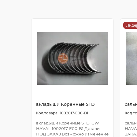
Лиде
вкладыши Коренные STD
саль
1002017-E00-B1
вкладыши Коренные STD, GW
сальн
HAVAL 1002017-E00-B1.Детали
HAVA
ПОД ЗАКАЗ Возможно изменение
ЗАКА