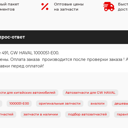
ый пакет
Оптовые цены
Быст
ментов
на запчасти
дост
прос-ответ
 491, GW HAVAL 1000051-E00.
ы. Оплата заказа производится после проверки заказа ! 
авки перед оплатой!
сти для китайских автомобилей
Автозапчасти для GW HAVAL
1000051-E00
оригинальные запчасти
аналоги
дешевы
пчастей
запчасти в наличии
подбор автозапчастей
гаран