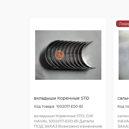
Лиде
вкладыши Коренные STD
саль
1002017-E00-B1
вкладыши Коренные STD, GW
сальн
HAVAL 1002017-E00-B1.Детали
HAVA
ПОД ЗАКАЗ Возможно изменение
ЗАКА