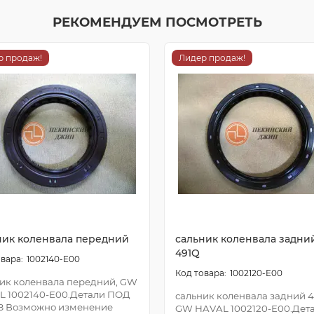
РЕКОМЕНДУЕМ ПОСМОТРЕТЬ
р продаж!
Лидер продаж!
ник коленвала передний
сальник коленвала задни
491Q
1002140-E00
1002120-E00
ик коленвала передний, GW
L 1002140-E00.Детали ПОД
сальник коленвала задний 4
З Возможно изменение
GW HAVAL 1002120-E00.Дет