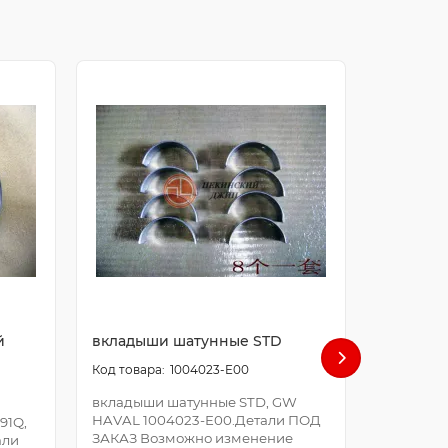
й
вкладыши шатунные STD
болт ша
1004023-E00
вкладыши шатунные STD, GW
болт шат
HAVAL 1004023-E00.Детали ПОД
E00.Дета
91Q,
ЗАКАЗ Возможно изменение
Возможно
али