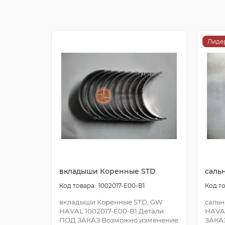
Лиде
вкладыши Коренные STD
саль
1002017-E00-B1
вкладыши Коренные STD, GW
сальн
HAVAL 1002017-E00-B1.Детали
HAVA
ПОД ЗАКАЗ Возможно изменение
ЗАКА