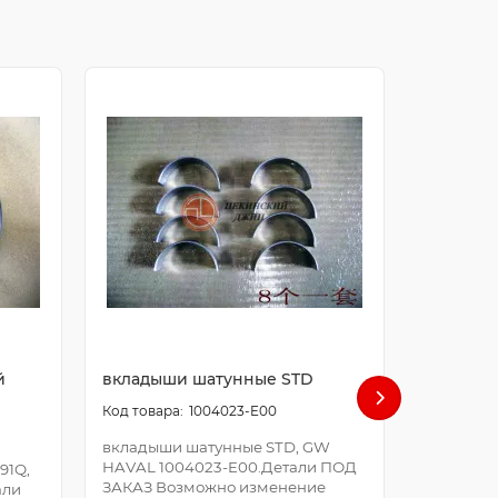
й
вкладыши шатунные STD
болт ша
1004023-E00
вкладыши шатунные STD, GW
болт шат
HAVAL 1004023-E00.Детали ПОД
E00.Дета
91Q,
ЗАКАЗ Возможно изменение
Возможно
али