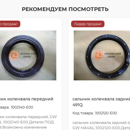
РЕКОМЕНДУЕМ ПОСМОТРЕТЬ
р продаж!
Лидер продаж!
ник коленвала передний
сальник коленвала задни
491Q
1002140-E00
1002120-E00
ик коленвала передний, GW
L 1002140-E00.Детали ПОД
сальник коленвала задний 4
З Возможно изменение
GW HAVAL 1002120-E00.Дет